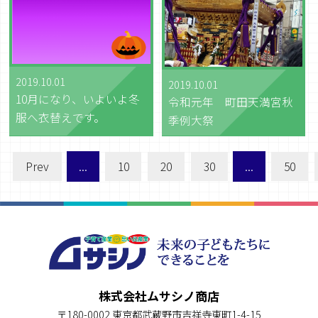
2019.10.01
2019.10.01
10月になり、いよいよ冬
令和元年 町田天満宮秋
服へ衣替えです。
季例大祭
Prev
...
10
20
30
...
50
株式会社ムサシノ商店
〒180-0002 東京都武蔵野市吉祥寺東町1-4-15