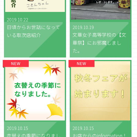
2019.10.22
日頃からお世話になって
2019.10.19
文華女子高等学校の【文
いる取次店紹介
華祭】にお邪魔しまし
た。
2019.10.15
2019.10.15
衣替えの季節になりまし
お店からのinformation！