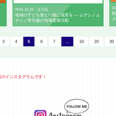
2
2024.10.25：立川店
秋
地域の子ども達と一緒に成長を ― ムサシノム
ス
サシノ学生服の地域密着活動
3
4
5
6
7
...
10
20
30
店のインスタグラムです！