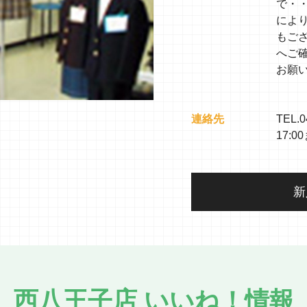
で・
によ
もご
へご
お願
連絡先
TEL.0
17:0
新
西八王子店 いいね！情報