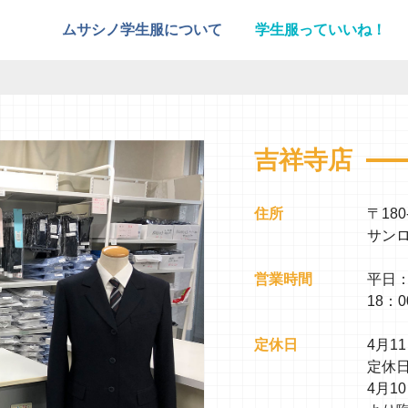
ムサシノ学生服について
学生服っていいね！
吉祥寺店
住所
〒18
サンロ
営業時間
平日：1
18：0
定休日
4月1
定休日
4月1