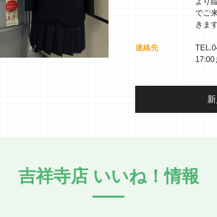
より
でご
きま
連絡先
TEL.0
17:0
新
吉祥寺店 いいね！情報