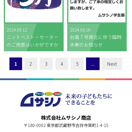
2024.08.16
2024.09.12
台風７号接近に伴う臨時
ニットベスト・セーター
休業のお知らせ
のご用意はいかがですか
1
2
3
4
5
...
Next
株式会社ムサシノ商店
〒180-0002 東京都武蔵野市吉祥寺東町1-4-15