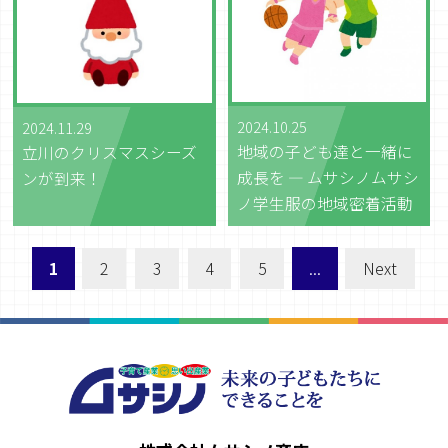
2024.10.25
2024.11.29
地域の子ども達と一緒に
立川のクリスマスシーズ
成長を ― ムサシノムサシ
ンが到来！
ノ学生服の地域密着活動
1
2
3
4
5
...
Next