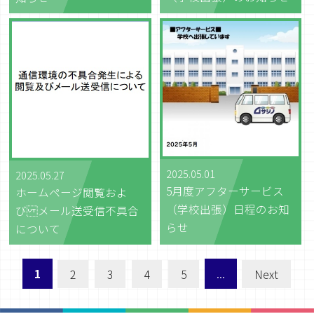
2025.05.01
2025.05.27
5月度アフターサービス
ホームページ閲覧およ
（学校出張）日程のお知
び メール送受信不具合
らせ
について
1
2
3
4
5
...
Next