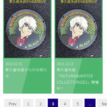
2022.02.15
2021.12.13
東久留米店からのお知ら
東久留米店
せ
「AUTUMN&WINTER
COLLECTION2021」開催
中！
Prev
1
2
3
4
5
...
Ne