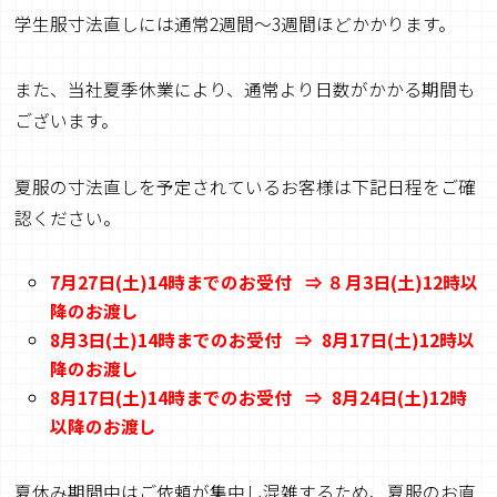
学生服寸法直しには通常2週間～3週間ほどかかります。
また、当社夏季休業により、通常より日数がかかる期間も
ございます。
夏服の寸法直しを予定されているお客様は下記日程をご確
認ください。
7
月
27
日
(
土
)14
時までのお受付 ⇒ ８月
3
日
(
土
)12
時以
降のお渡し
8
月
3
日
(
土
)14
時までの
お受付
⇒
8
月
17
日
(
土
)12
時
以
降のお渡し
8
月
1
7
日
(
土
)14
時までのお受付 ⇒
8
月
2
4
日
(
土
)12
時
以降のお渡し
夏休み期間中はご依頼が集中し混雑するため、夏服のお直