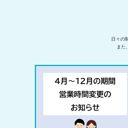
日々の
また