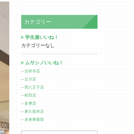
カテゴリー
学生服いいね！
カテゴリーなし
ムサシノいいね！
吉祥寺店
立川店
西八王子店
町田店
多摩店
東久留米店
未来事業部