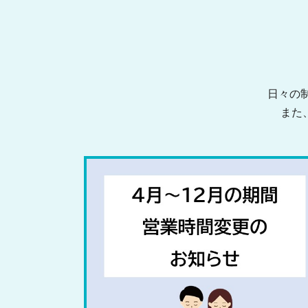
日々の
また