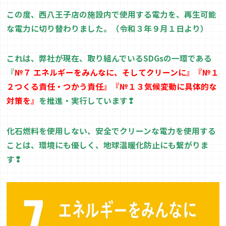
この度、西八王子店の施設内で使用する電力を、再生可能
な電力に切り替
わりました。（令和３年９月１
日より）
これは、弊社が現在、取り組んでいる
SDGs
の一環である
『
№７
エネルギーをみんなに、そしてクリーンに
』『
№１
２
つくる責任・つかう責任
』『
№
１３
気候変動に具体的な
対策を
』
を推進・実行しています❢
化石燃料を使用しない、安全でクリーンな電力を使用する
ことは、環境に
も優しく、地球温暖化防止にも繋がりま
す❢