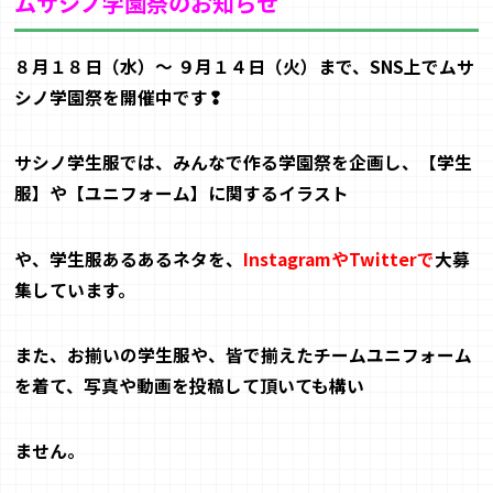
ムサシノ学園祭のお知らせ
８
月
１８
日（水）～ ９月１４
日（火）
まで、SNS上で
ムサ
シノ学園祭
を開催中です❢
サシノ学生服では、みんなで作る学園祭を企画し、
【
学生
服
】
や
【
ユニ
フォーム
】
に関するイラスト
や、学生服あるあるネタを、
InstagramやTwitterで
大募
集しています。
また、お揃いの学生服や、皆で揃えたチームユニフォーム
を着て、写真や動画を
投稿して頂いても構い
ません。