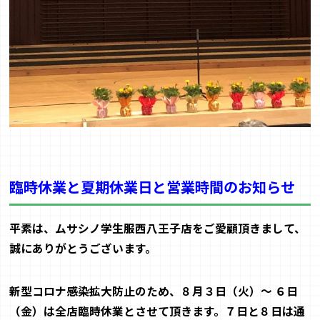
臨時休業と夏期休業日と営業時間のお知らせ
平素は、ムサシノ学生服西八王子店をご愛顧頂きまして、
誠にありがとう
ございます。
新型コロナ感染拡大防止のため、８月３日（火）～ ６
日
（金）
は
全店臨時休業
とさせて頂きます。７
日と８日
は通