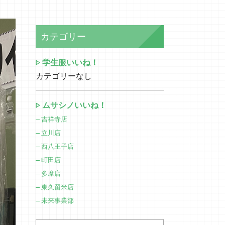
カテゴリー
学生服いいね！
カテゴリーなし
ムサシノいいね！
吉祥寺店
立川店
西八王子店
町田店
多摩店
東久留米店
未来事業部