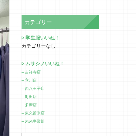
カテゴリー
学生服いいね！
カテゴリーなし
ムサシノいいね！
吉祥寺店
立川店
西八王子店
町田店
多摩店
東久留米店
未来事業部