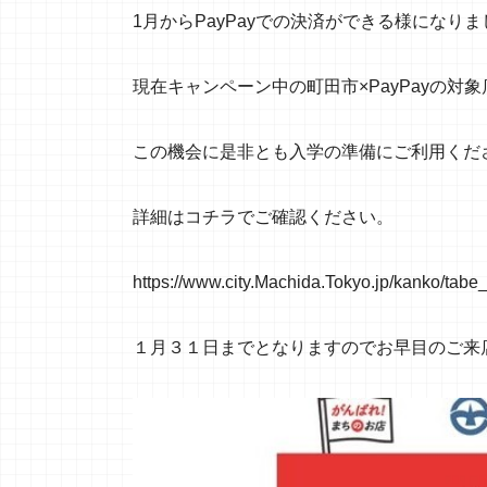
1月からPayPayでの決済ができる様になり
現在キャンペーン中の町田市×PayPayの対
この機会に是非とも入学の準備にご利用くだ
詳細はコチラでご確認ください。
https
://
www.city.Machida.Tokyo.jp/kanko/tab
１月３１日までとなりますのでお早目のご来