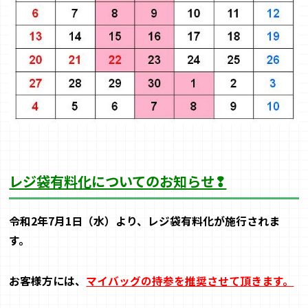
レジ袋有料化についてのお知らせ❢
令和
2
年
7
月
1
日（水）より、レジ袋有料化が施行されま
す。
お客
様方には、
マイバッグの持参を推奨させて頂きます。