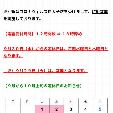
※
）新型コロナウィルス拡大予防を受けまして、
時短営業
を実施
しております。
【
電話受付時間
】
１２時開放 ⇒ １８時締め
９
月３０
日（水）からの定休日は、毎週水曜日と木曜日と
なります。
※
）９
月２９
日（火）は、営業となります。
【９
月から１０
月上旬の定休日のお知らせ
】