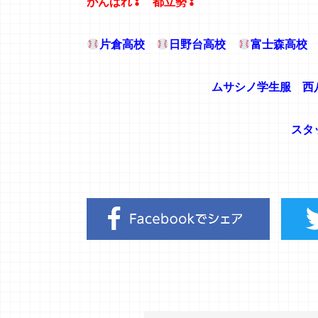
がんばれ❢ 都立勢❢
片倉高校
日野台高校
富士森高
ムサシノ学生服 西八王
スタッフ一