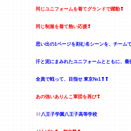
同じユニフォームを着てグランドで躍動❢
同じ制服を着て熱い応援❢
思い出の1ページを刻む名シーンを、チーム
汗と泥にまみれたユニフォームとともに、最
全員で戦って、目指せ 東京№1❢❢
あの強いありんこ軍団を再び❢
八王子学園八王子高等学校