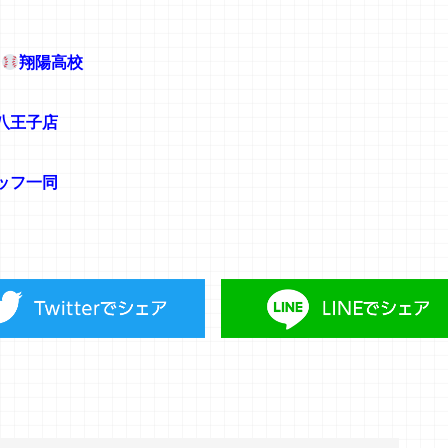
校
翔陽高校
子店
同