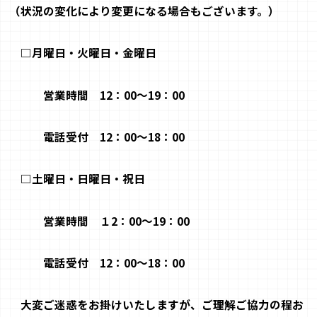
（状況の変化により変更になる場合もございます。）
□月曜日
・火曜日・金曜日
営業
時間
12
：
00
～
19
：
00
電話
受付
12
：
00
～
1
8
：
00
□土曜日
・日曜日・
祝日
営業
時間
１
2
：
00
～
19
：
00
電話
受付
12
：
00
～
1
8
：
00
大変
ご迷惑をお掛けいたしますが、
ご理解ご協力
の程お