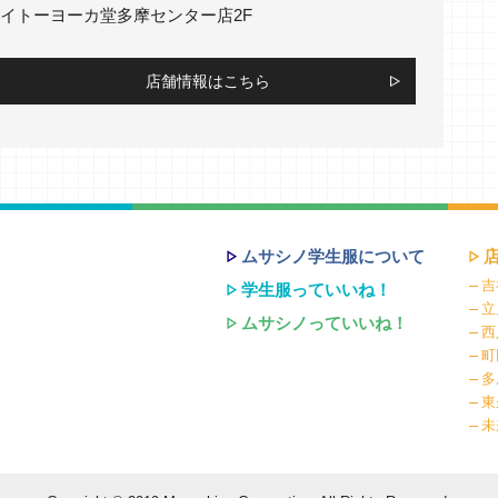
イトーヨーカ堂多摩センター店2F
店舗情報はこちら
ムサシノ学生服について
吉
学生服っていいね！
立
ムサシノっていいね！
西
町
多
東
未