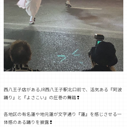
西八王子店があるJR西八王子駅北口前で、活気ある『阿波
踊り』と『よさこい』の圧巻の舞踏❢
各地区の有名蓮や地元蓮が文字通り『蓮』を感じさせる一
体感のある踊りを披露❢