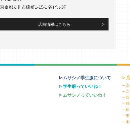
東京都立川市曙町1-15-1 谷ビル3F
店舗情報はこちら
ムサシノ学生服について
吉
学生服っていいね！
立
ムサシノっていいね！
西
町
多
東
未