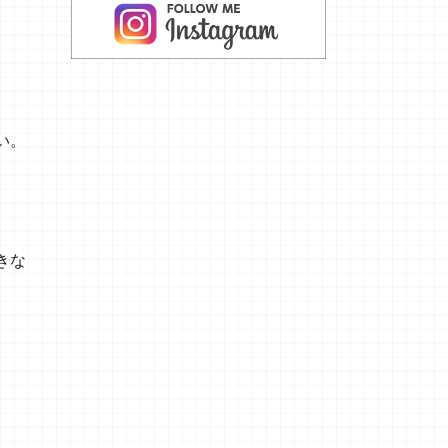
い。
きな